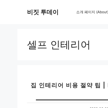
컨
텐
비짓 투데이
소개 페이지 (About
츠
로
건
너
뛰
셀프 인테리어
기
집 인테리어 비용 절약 팁 |