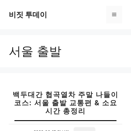
컨
텐
비짓 투데이
메
츠
로
뉴
건
너
서울 출발
뛰
기
백두대간 협곡열차 주말 나들이
코스: 서울 출발 교통편 & 소요
시간 총정리