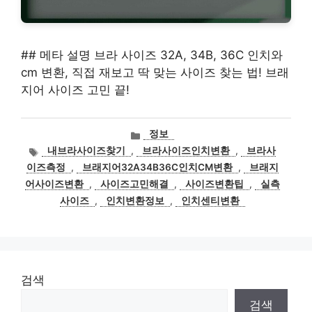
## 메타 설명 브라 사이즈 32A, 34B, 36C 인치와
cm 변환, 직접 재보고 딱 맞는 사이즈 찾는 법! 브래
지어 사이즈 고민 끝!
카
정보
테
태
내브라사이즈찾기
,
브라사이즈인치변환
,
브라사
고
그
이즈측정
,
브래지어32A34B36C인치CM변환
,
브래지
리
어사이즈변환
,
사이즈고민해결
,
사이즈변환팁
,
실측
사이즈
,
인치변환정보
,
인치센티변환
검색
검색