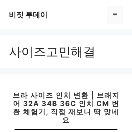
컨
텐
비짓 투데이
메
츠
로
뉴
건
너
사이즈고민해결
뛰
기
브라 사이즈 인치 변환 | 브래지
어 32A 34B 36C 인치 CM 변
환 체험기, 직접 재보니 딱 맞네
요