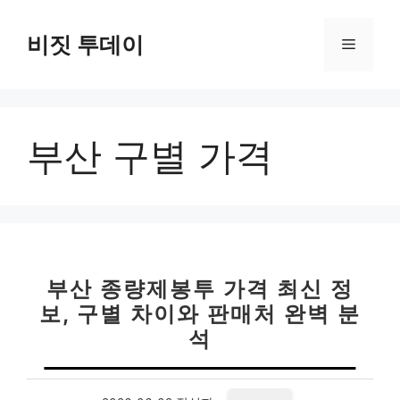
컨
텐
비짓 투데이
메
츠
로
뉴
건
너
부산 구별 가격
뛰
기
부산 종량제봉투 가격 최신 정
보, 구별 차이와 판매처 완벽 분
석