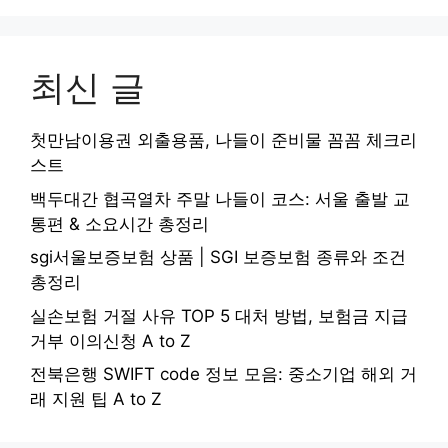
최신 글
첫만남이용권 외출용품, 나들이 준비물 꼼꼼 체크리
스트
백두대간 협곡열차 주말 나들이 코스: 서울 출발 교
통편 & 소요시간 총정리
sgi서울보증보험 상품 | SGI 보증보험 종류와 조건
총정리
실손보험 거절 사유 TOP 5 대처 방법, 보험금 지급
거부 이의신청 A to Z
전북은행 SWIFT code 정보 모음: 중소기업 해외 거
래 지원 팁 A to Z