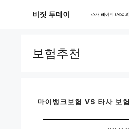
컨
텐
비짓 투데이
소개 페이지 (About
츠
로
건
너
뛰
보험추천
기
마이뱅크보험 VS 타사 보험