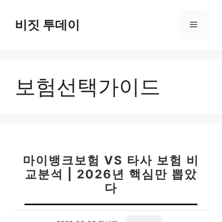
컨
텐
비짓 투데이
메
츠
로
뉴
건
너
보험선택가이드
뛰
기
마이뱅크보험 VS 타사 보험 비
교분석 | 2026년 핵심만 뽑았
다