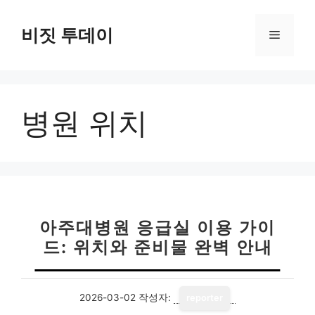
컨
텐
비짓 투데이
메
츠
로
뉴
건
너
병원 위치
뛰
기
아주대병원 응급실 이용 가이
드: 위치와 준비물 완벽 안내
2026-03-02
작성자:
reporter