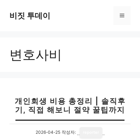
컨
텐
비짓 투데이
메
츠
로
뉴
건
너
변호사비
뛰
기
개인회생 비용 총정리 | 솔직후
기, 직접 해보니 절약 꿀팁까지
2026-04-25
작성자:
reporter