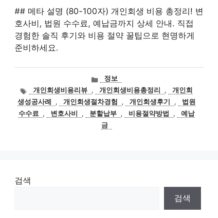
## 메타 설명 (80-100자) 개인회생 비용 총정리! 변
호사비, 법원 수수료, 예납금까지 상세 안내. 직접
경험한 솔직 후기와 비용 절약 꿀팁으로 현명하게
준비하세요.
카
정보
테
태
개인회생비용리뷰
,
개인회생비용총정리
,
개인회
고
그
생성공사례
,
개인회생절차경험
,
개인회생후기
,
법원
리
수수료
,
변호사비
,
분할납부
,
비용절약방법
,
예납
금
검색
검색