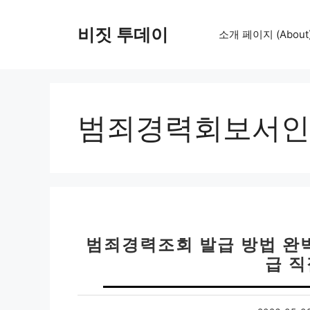
컨
텐
비짓 투데이
소개 페이지 (About
츠
로
건
너
뛰
범죄경력회보서인
기
범죄경력조회 발급 방법 완
급 