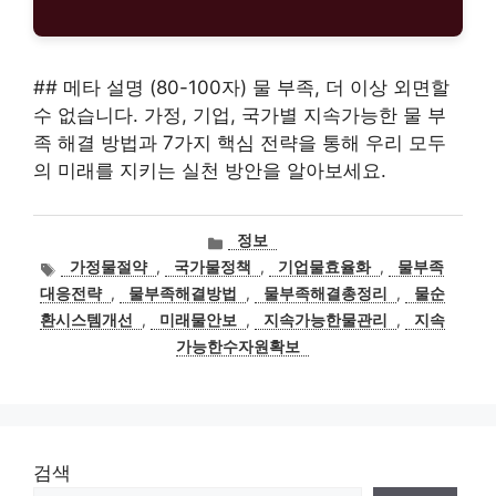
## 메타 설명 (80-100자) 물 부족, 더 이상 외면할
수 없습니다. 가정, 기업, 국가별 지속가능한 물 부
족 해결 방법과 7가지 핵심 전략을 통해 우리 모두
의 미래를 지키는 실천 방안을 알아보세요.
카
정보
테
태
가정물절약
,
국가물정책
,
기업물효율화
,
물부족
고
그
대응전략
,
물부족해결방법
,
물부족해결총정리
,
물순
리
환시스템개선
,
미래물안보
,
지속가능한물관리
,
지속
가능한수자원확보
검색