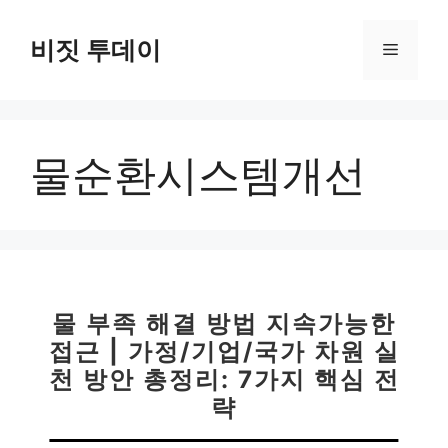
컨
텐
비짓 투데이
메
츠
로
뉴
건
너
물순환시스템개선
뛰
기
물 부족 해결 방법 지속가능한
접근 | 가정/기업/국가 차원 실
천 방안 총정리: 7가지 핵심 전
략