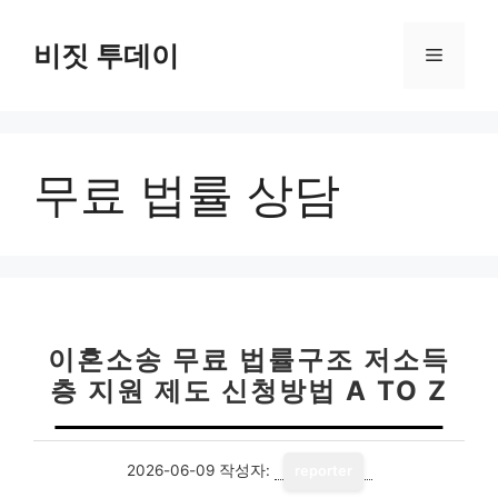
컨
텐
비짓 투데이
메
츠
로
뉴
건
너
무료 법률 상담
뛰
기
이혼소송 무료 법률구조 저소득
층 지원 제도 신청방법 A TO Z
2026-06-09
작성자:
reporter