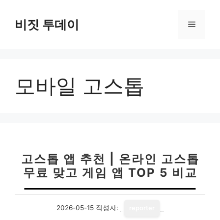
컨
텐
비짓 투데이
메
츠
로
뉴
건
너
모바일 고스톱
뛰
기
고스톱 앱 추천 | 온라인 고스톱
무료 맞고 게임 앱 TOP 5 비교
2026-05-15
작성자:
reporter