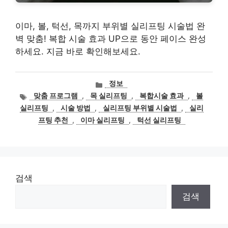
이마, 볼, 턱선, 목까지 부위별 실리프팅 시술법 완
벽 맞춤! 복합 시술 효과 UP으로 동안 페이스 완성
하세요. 지금 바로 확인해보세요.
카
정보
테
태
맞춤 프로그램
,
목 실리프팅
,
복합시술 효과
,
볼
고
그
실리프팅
,
시술 방법
,
실리프팅 부위별 시술법
,
실리
리
프팅 추천
,
이마 실리프팅
,
턱선 실리프팅
검색
검색