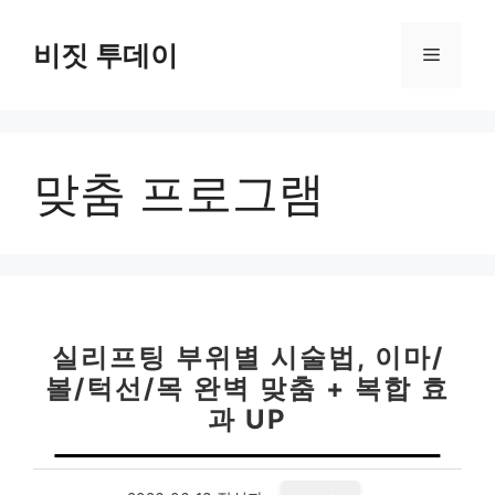
컨
텐
비짓 투데이
메
츠
로
뉴
건
너
맞춤 프로그램
뛰
기
실리프팅 부위별 시술법, 이마/
볼/턱선/목 완벽 맞춤 + 복합 효
과 UP