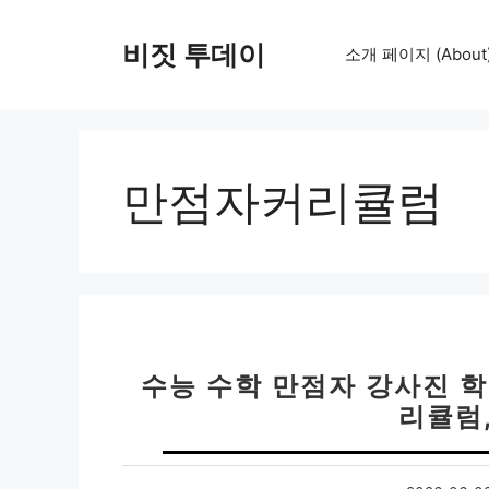
컨
텐
비짓 투데이
소개 페이지 (About
츠
로
건
너
뛰
만점자커리큘럼
기
수능 수학 만점자 강사진 학
리큘럼,