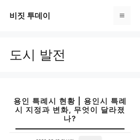
컨
텐
비짓 투데이
메
츠
로
뉴
건
너
도시 발전
뛰
기
용인 특례시 현황 | 용인시 특례
시 지정과 변화, 무엇이 달라졌
나?