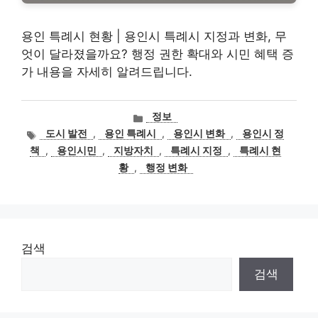
용인 특례시 현황 | 용인시 특례시 지정과 변화, 무
엇이 달라졌을까요? 행정 권한 확대와 시민 혜택 증
가 내용을 자세히 알려드립니다.
카
정보
테
태
도시 발전
,
용인 특례시
,
용인시 변화
,
용인시 정
고
그
책
,
용인시민
,
지방자치
,
특례시 지정
,
특례시 현
리
황
,
행정 변화
검색
검색