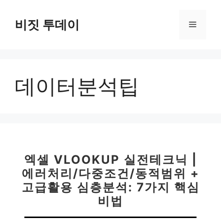
컨
텐
비짓 투데이
메
츠
로
뉴
건
너
데이터분석팁
뛰
기
엑셀 VLOOKUP 실전테크닉 |
에러처리/다중조건/동적범위 +
고급활용 심층분석: 7가지 핵심
비법