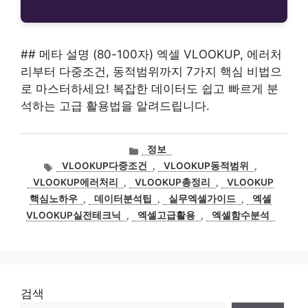
## 메타 설명 (80-100자) 엑셀 VLOOKUP, 에러처
리부터 다중조건, 동적범위까지 7가지 핵심 비법으
로 마스터하세요! 복잡한 데이터도 쉽고 빠르게 분
석하는 고급 활용법을 알려드립니다.
카
정보
테
태
VLOOKUP다중조건
,
VLOOKUP동적범위
,
고
그
VLOOKUP에러처리
,
VLOOKUP총정리
,
VLOOKUP
리
핵심노하우
,
데이터분석팁
,
실무엑셀가이드
,
엑셀
VLOOKUP실전테크닉
,
엑셀고급활용
,
엑셀함수분석
검색