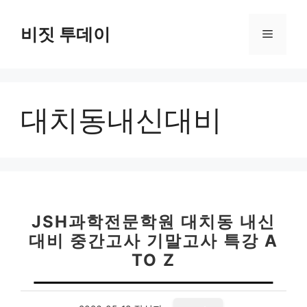
컨
텐
비짓 투데이
메
츠
로
뉴
건
너
대치동내신대비
뛰
기
JSH과학전문학원 대치동 내신
대비 중간고사 기말고사 특강 A
TO Z