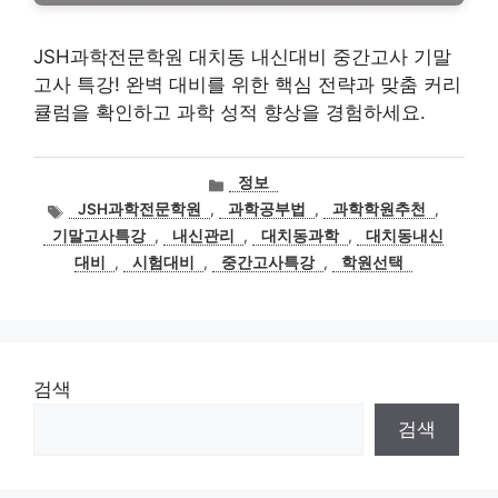
JSH과학전문학원 대치동 내신대비 중간고사 기말
고사 특강! 완벽 대비를 위한 핵심 전략과 맞춤 커리
큘럼을 확인하고 과학 성적 향상을 경험하세요.
카
정보
테
태
JSH과학전문학원
,
과학공부법
,
과학학원추천
,
고
그
기말고사특강
,
내신관리
,
대치동과학
,
대치동내신
리
대비
,
시험대비
,
중간고사특강
,
학원선택
검색
검색