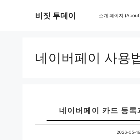
컨
텐
비짓 투데이
소개 페이지 (About
츠
로
건
너
뛰
네이버페이 사용
기
네이버페이 카드 등록
2026-05-1