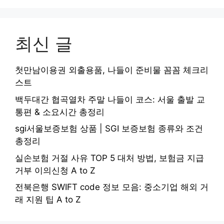
최신 글
첫만남이용권 외출용품, 나들이 준비물 꼼꼼 체크리
스트
백두대간 협곡열차 주말 나들이 코스: 서울 출발 교
통편 & 소요시간 총정리
sgi서울보증보험 상품 | SGI 보증보험 종류와 조건
총정리
실손보험 거절 사유 TOP 5 대처 방법, 보험금 지급
거부 이의신청 A to Z
전북은행 SWIFT code 정보 모음: 중소기업 해외 거
래 지원 팁 A to Z