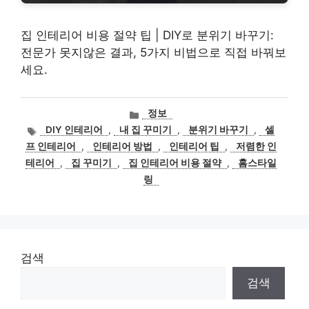
집 인테리어 비용 절약 팁 | DIY로 분위기 바꾸기:
전문가 못지않은 결과, 5가지 비법으로 직접 바꿔보
세요.
카
정보
테
태
DIY 인테리어
,
내 집 꾸미기
,
분위기 바꾸기
,
셀
고
그
프 인테리어
,
인테리어 방법
,
인테리어 팁
,
저렴한 인
리
테리어
,
집 꾸미기
,
집 인테리어 비용 절약
,
홈스타일
링
검색
검색