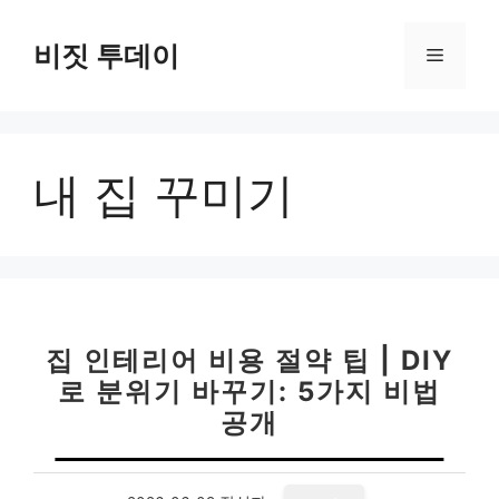
컨
텐
비짓 투데이
메
츠
로
뉴
건
너
내 집 꾸미기
뛰
기
집 인테리어 비용 절약 팁 | DIY
로 분위기 바꾸기: 5가지 비법
공개