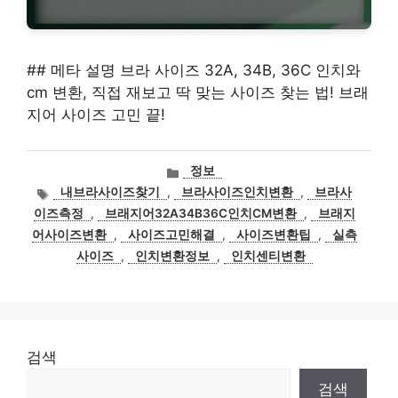
## 메타 설명 브라 사이즈 32A, 34B, 36C 인치와
cm 변환, 직접 재보고 딱 맞는 사이즈 찾는 법! 브래
지어 사이즈 고민 끝!
카
정보
테
태
내브라사이즈찾기
,
브라사이즈인치변환
,
브라사
고
그
이즈측정
,
브래지어32A34B36C인치CM변환
,
브래지
리
어사이즈변환
,
사이즈고민해결
,
사이즈변환팁
,
실측
사이즈
,
인치변환정보
,
인치센티변환
검색
검색