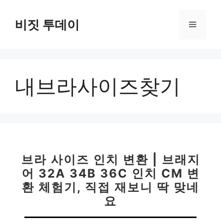
컨
텐
비짓 투데이
메
츠
로
뉴
건
너
내브라사이즈찾기
뛰
기
브라 사이즈 인치 변환 | 브래지
어 32A 34B 36C 인치 CM 변
환 체험기, 직접 재보니 딱 맞네
요