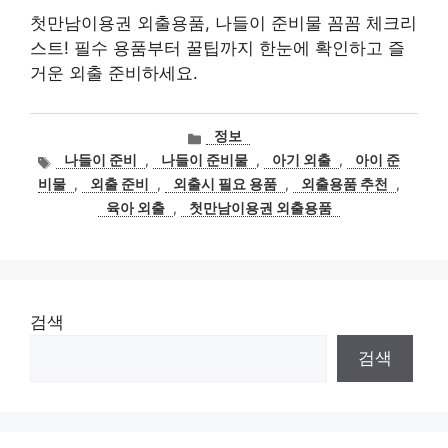
첫만남이용권 외출용품, 나들이 준비물 꼼꼼 체크리
스트! 필수 용품부터 꿀팁까지 한눈에 확인하고 즐
거운 외출 준비하세요.
카
정보
테
태
나들이 준비
,
나들이 준비물
,
아기 외출
,
아이 준
고
그
비물
,
외출 준비
,
외출시 필요 용품
,
외출용품 추천
,
리
육아 외출
,
첫만남이용권 외출용품
검색
검색