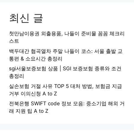
최신 글
첫만남이용권 외출용품, 나들이 준비물 꼼꼼 체크리
스트
백두대간 협곡열차 주말 나들이 코스: 서울 출발 교
통편 & 소요시간 총정리
sgi서울보증보험 상품 | SGI 보증보험 종류와 조건
총정리
실손보험 거절 사유 TOP 5 대처 방법, 보험금 지급
거부 이의신청 A to Z
전북은행 SWIFT code 정보 모음: 중소기업 해외 거
래 지원 팁 A to Z