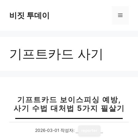
컨
텐
비짓 투데이
메
츠
로
뉴
건
너
기프트카드 사기
뛰
기
기프트카드 보이스피싱 예방,
사기 수법 대처법 5가지 필살기
2026-03-01
작성자:
reporter