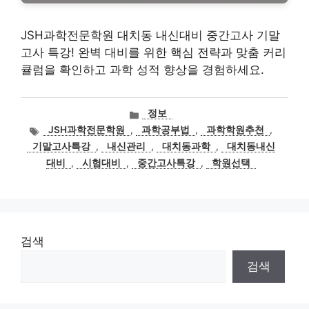
JSH과학전문학원 대치동 내신대비 중간고사 기말
고사 특강! 완벽 대비를 위한 핵심 전략과 맞춤 커리
큘럼을 확인하고 과학 성적 향상을 경험하세요.
카
정보
테
태
JSH과학전문학원
,
과학공부법
,
과학학원추천
,
고
그
기말고사특강
,
내신관리
,
대치동과학
,
대치동내신
리
대비
,
시험대비
,
중간고사특강
,
학원선택
검색
검색