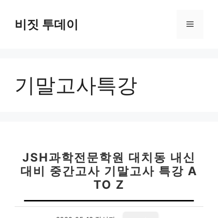
컨
텐
비짓 투데이
메
츠
로
뉴
건
너
기말고사특강
뛰
기
JSH과학전문학원 대치동 내신
대비 중간고사 기말고사 특강 A
TO Z