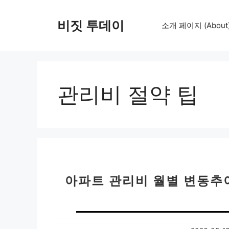
컨
텐
비짓 투데이
소개 페이지 (About
츠
로
건
너
뛰
관리비 절약 팁
기
아파트 관리비 월별 변동추이