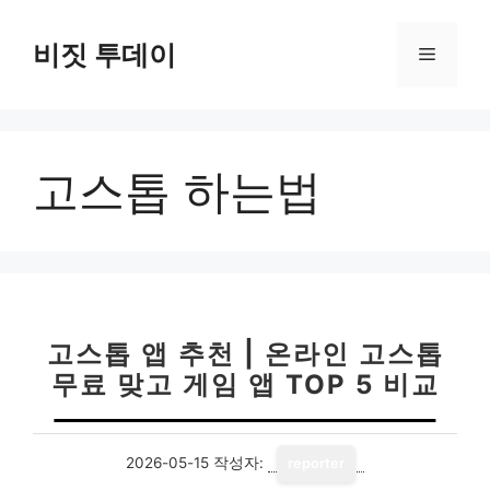
컨
텐
비짓 투데이
메
츠
로
뉴
건
너
고스톱 하는법
뛰
기
고스톱 앱 추천 | 온라인 고스톱
무료 맞고 게임 앱 TOP 5 비교
2026-05-15
작성자:
reporter