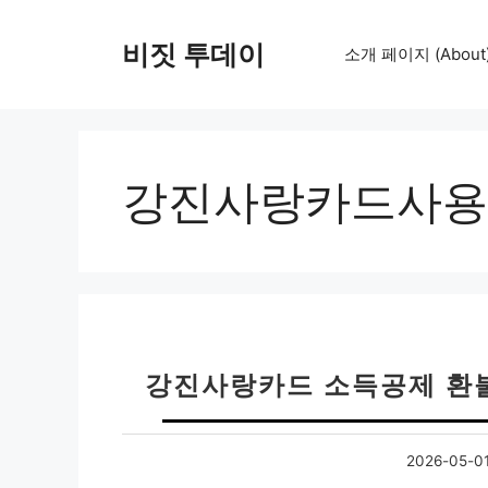
컨
텐
비짓 투데이
소개 페이지 (About
츠
로
건
너
뛰
강진사랑카드사용
기
강진사랑카드 소득공제 환
2026-05-0