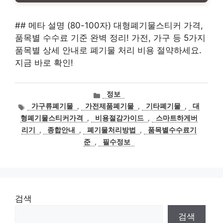
## 메타 설명 (80-100자) 대형폐기물스티커 가격,
품목별 수수료 기준 완벽 정리! 가전, 가구 등 5가지
품목별 상세 안내로 폐기물 처리 비용 절약하세요.
지금 바로 확인!
카
정보
테
태
가구류폐기물
,
가전제품폐기물
,
기타폐기물
,
대
고
그
형폐기물스티커가격
,
비용절감가이드
,
스마트하게버
리
리기
,
종합안내
,
폐기물처리방법
,
품목별수수료기
준
,
필수정보
검색
검색