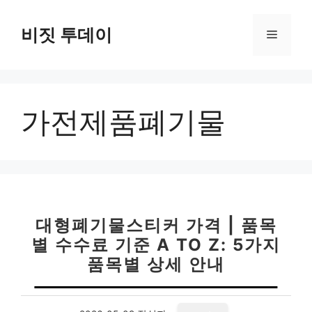
컨
텐
비짓 투데이
메
츠
로
뉴
건
너
가전제품폐기물
뛰
기
대형폐기물스티커 가격 | 품목
별 수수료 기준 A TO Z: 5가지
품목별 상세 안내