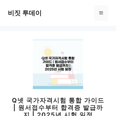
컨
텐
비짓 투데이
메
츠
로
뉴
건
너
뛰
기
Q넷 국가자격시험 통합 가이드
| 원서접수부터 합격증 발급까
지 | 2025년 시험 일정