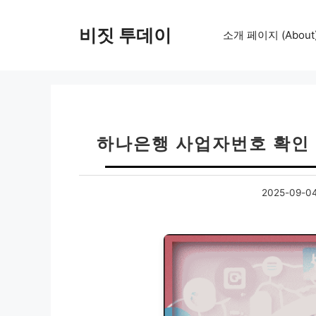
컨
텐
비짓 투데이
소개 페이지 (About
츠
로
건
너
뛰
기
하나은행 사업자번호 확인 
2025-09-0