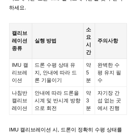
하세요.
소
캘리브
요
레이션
실행 방법
주의사항
시
종류
간
IMU 캘
드론 수평 상태 유
약
완벽한 수
리브레
지, 안내에 따라 드
5
평 유지 필
이션
론 기울이기
분
수
나침반
안내에 따라 드론을
약
자기장 간
캘리브
시계 및 반시계 방향
3
섭 없는 곳
레이션
으로 회전
분
에서 진행
IMU 캘리브레이션 시, 드론이 정확히 수평 상태를