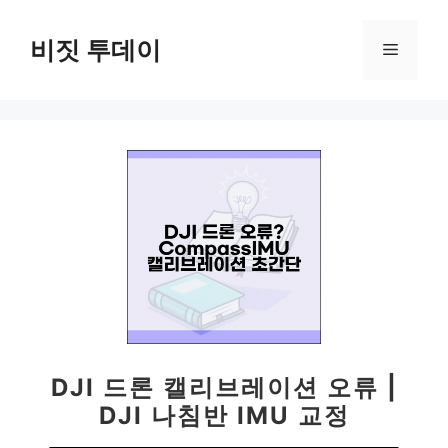
컨
텐
비짓 투데이
메
츠
로
뉴
건
너
뛰
기
DJI 드론 캘리브레이션 오류 |
DJI 나침반 IMU 교정