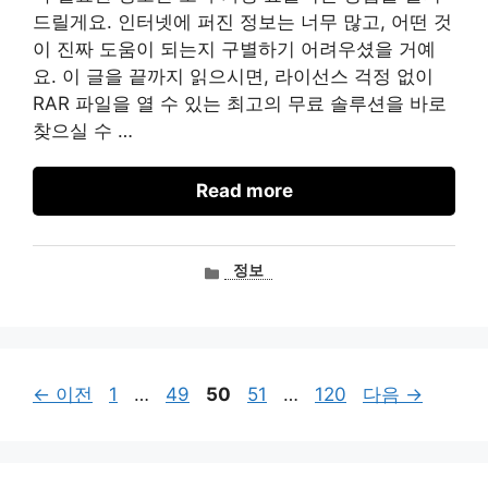
드릴게요. 인터넷에 퍼진 정보는 너무 많고, 어떤 것
이 진짜 도움이 되는지 구별하기 어려우셨을 거예
요. 이 글을 끝까지 읽으시면, 라이선스 걱정 없이
RAR 파일을 열 수 있는 최고의 무료 솔루션을 바로
찾으실 수 …
Read more
카
정보
테
고
리
페
페
페
페
페
←
이전
1
…
49
50
51
…
120
다음
→
이
이
이
이
이
지
지
지
지
지