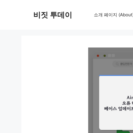
컨
텐
비짓 투데이
소개 페이지 (About
츠
로
건
너
뛰
기