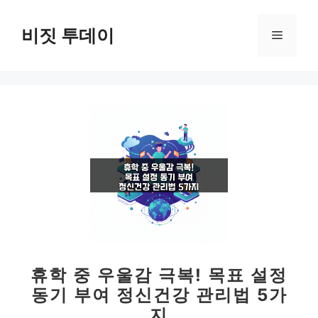
컨
텐
비짓 투데이
메
츠
로
뉴
건
너
뛰
기
휴학 중 우울감 극복! 목표 설정
동기 부여 정신건강 관리법 5가
지