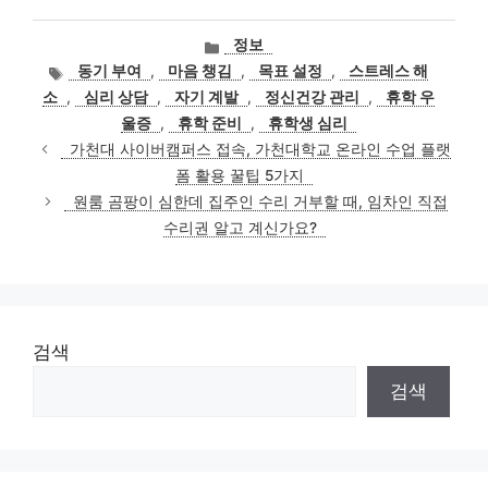
카
정보
테
태
동기 부여
,
마음 챙김
,
목표 설정
,
스트레스 해
고
그
소
,
심리 상담
,
자기 계발
,
정신건강 관리
,
휴학 우
리
울증
,
휴학 준비
,
휴학생 심리
가천대 사이버캠퍼스 접속, 가천대학교 온라인 수업 플랫
폼 활용 꿀팁 5가지
원룸 곰팡이 심한데 집주인 수리 거부할 때, 임차인 직접
수리권 알고 계신가요?
검색
검색