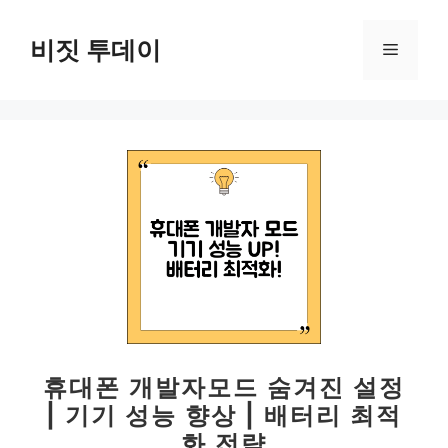
컨
텐
비짓 투데이
메
츠
로
뉴
건
너
뛰
기
휴대폰 개발자모드 숨겨진 설정
| 기기 성능 향상 | 배터리 최적
화 전략