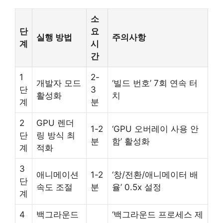
소
단
요
실행 방법
주의사항
계
시
간
1
2-
개발자 모드
‘빌드 번호’ 7회 연속 터
단
3
활성화
치
계
분
2
GPU 렌더
1-2
‘GPU 오버레이 사용 안
단
링 방식 최
분
함’ 활성화
계
적화
3
애니메이션
1-2
‘창/전환/애니메이터 배
단
속도 조절
분
율’ 0.5x 설정
계
4
백그라운드
‘백그라운드 프로세스 제