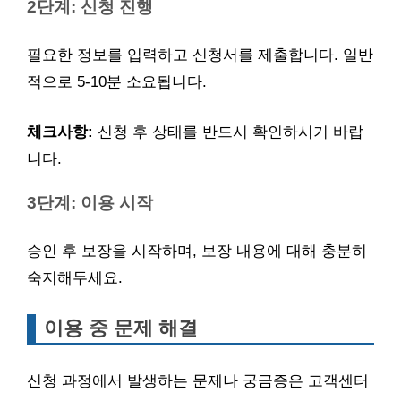
2단계: 신청 진행
필요한 정보를 입력하고 신청서를 제출합니다. 일반
적으로 5-10분 소요됩니다.
체크사항:
신청 후 상태를 반드시 확인하시기 바랍
니다.
3단계: 이용 시작
승인 후 보장을 시작하며, 보장 내용에 대해 충분히
숙지해두세요.
이용 중 문제 해결
신청 과정에서 발생하는 문제나 궁금증은 고객센터