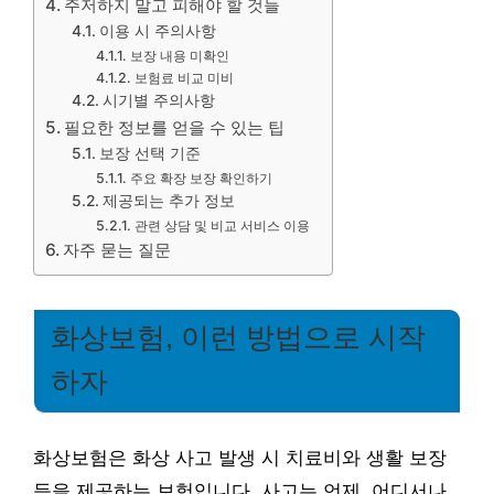
주저하지 말고 피해야 할 것들
이용 시 주의사항
보장 내용 미확인
보험료 비교 미비
시기별 주의사항
필요한 정보를 얻을 수 있는 팁
보장 선택 기준
주요 확장 보장 확인하기
제공되는 추가 정보
관련 상담 및 비교 서비스 이용
자주 묻는 질문
화상보험, 이런 방법으로 시작
하자
화상보험은 화상 사고 발생 시 치료비와 생활 보장
등을 제공하는 보험입니다. 사고는 언제, 어디서나