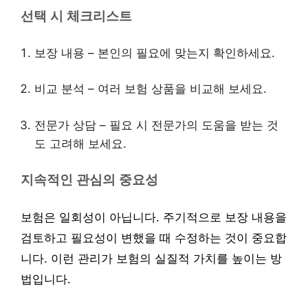
선택 시 체크리스트
보장 내용 – 본인의 필요에 맞는지 확인하세요.
비교 분석 – 여러 보험 상품을 비교해 보세요.
전문가 상담 – 필요 시 전문가의 도움을 받는 것
도 고려해 보세요.
지속적인 관심의 중요성
보험은 일회성이 아닙니다. 주기적으로 보장 내용을
검토하고 필요성이 변했을 때 수정하는 것이 중요합
니다. 이런 관리가 보험의 실질적 가치를 높이는 방
법입니다.