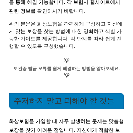
를 통해 해결 가능합니다. 각 보험사 웹사이트에서
관련 정보를 확인하시기 바랍니다.
위의 본문은 화상보험을 간편하게 구성하고 자신에
게 맞는 보장을 찾는 방법에 대한 명확하고 식별 가
능한 가이드를 제공합니다. 각 단계를 따라 쉽게 진
행할 수 있도록 구성했습니다.
💡
보건증 발급 오류를 쉽게 해결하는 방법을 알아보세요.
💡
주저하지 말고 피해야 할 것들
화상보험을 가입할 때 자주 발생하는 문제는 맞춤형
보장을 찾기 어려운 점입니다. 자신에게 적합한 보