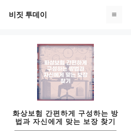
컨
텐
비짓 투데이
메
츠
로
뉴
건
너
뛰
기
화상보험 간편하게 구성하는 방
법과 자신에게 맞는 보장 찾기