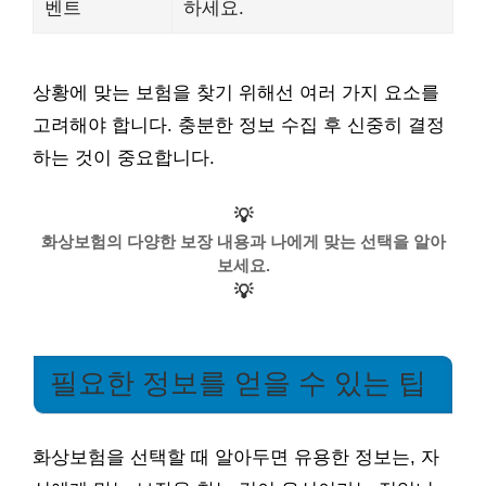
벤트
하세요.
상황에 맞는 보험을 찾기 위해선 여러 가지 요소를
고려해야 합니다. 충분한 정보 수집 후 신중히 결정
하는 것이 중요합니다.
💡
화상보험의 다양한 보장 내용과 나에게 맞는 선택을 알아
보세요.
💡
필요한 정보를 얻을 수 있는 팁
화상보험을 선택할 때 알아두면 유용한 정보는, 자