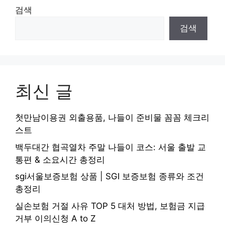
검색
검색
최신 글
첫만남이용권 외출용품, 나들이 준비물 꼼꼼 체크리
스트
백두대간 협곡열차 주말 나들이 코스: 서울 출발 교
통편 & 소요시간 총정리
sgi서울보증보험 상품 | SGI 보증보험 종류와 조건
총정리
실손보험 거절 사유 TOP 5 대처 방법, 보험금 지급
거부 이의신청 A to Z