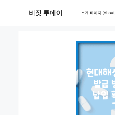
컨
텐
비짓 투데이
소개 페이지 (About
츠
로
건
너
뛰
기