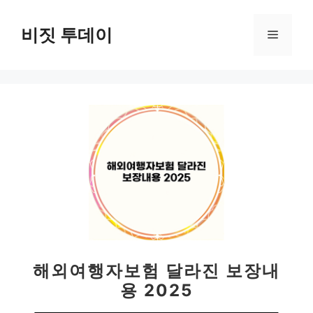
컨
텐
비짓 투데이
메
츠
로
뉴
건
너
뛰
기
해외여행자보험 달라진 보장내
용 2025