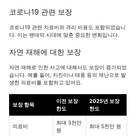
코로나19 관련 보장
코로나19 관련 치료비와 격리 비용도 포함되었습니
다. 이는 팬데믹 시대에 맞춘 중요한 변화입니다.
자연 재해에 대한 보장
자연 재해로 인한 사고에 대해서도 보장이 증가되었
습니다. 예를 들어, 지진이나 태풍 등의 재난으로 발
생한 의료비를 포함하고 있어요.
이전 보장
2025년 보장
보장 항목
한도
한도
최대 3천만
의료비
최대 5천만 원
원