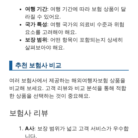
여행 기간
: 여행 기간에 따라 보험 상품이 달
라질 수 있어요.
국가 특성
: 여행 국가의 의료비 수준과 위험
요소를 고려해야 해요.
보장 범위
: 어떤 항목이 포함되는지 상세히
살펴보아야 해요.
추천 보험사 비교
여러 보험사에서 제공하는 해외여행자보험 상품을
비교해 보세요. 고객 리뷰와 비교 분석을 통해 적합
한 상품을 선택하는 것이 중요해요.
보험사 리뷰
A사
: 보장 범위가 넓고 고객 서비스가 우수합
니다.