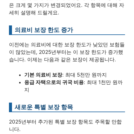
은 크게 몇 가지가 변경되었어요. 각 항목에 대해 자
세히 설명해 드릴게요.
의료비 보장 한도 증가
이전에는 의료비에 대한 보장 한도가 낮았던 보험들
이 많았는데, 2025년부터는 이 보장 한도가 증가했
습니다. 이제는 다음과 같은 보장이 제공됩니다.
기본 의료비 보장
: 최대 5천만 원까지
응급 자택으로의 귀국 비용
: 최대 1천만 원까
지
새로운 특별 보장 항목
2025년부터 추가된 특별 보장 항목도 주목할 만합
니다.