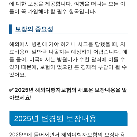
에 대한 보장을 제공합니다. 여행을 떠나는 모든 이
들이 꼭 가입해야 할 필수 항목입니다.
보장의 중요성
해외에서 병원에 가야 하거나 사고를 당했을 때, 치
료비용이 얼만큼 나올지는 예상하기 어렵습니다. 예
를 들어, 미국에서는 병원비가 수천 달러에 이를 수
있기 때문에, 보험이 없으면 큰 경제적 부담이 될 수
있어요.
✅
2025년 해외여행자보험의 새로운 보장내용을 알
아보세요!
2025년 변경된 보장내용
2025년에 들어서면서 해외여행자보험의 보장내용