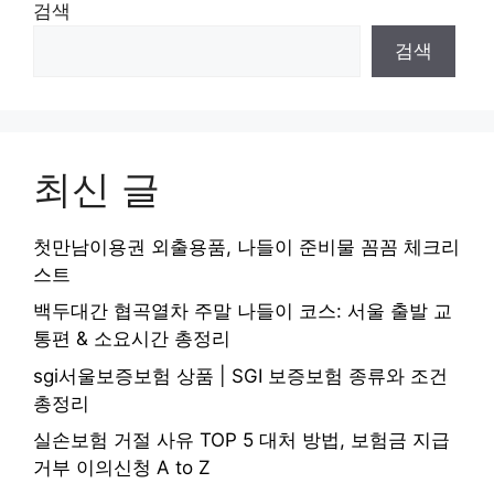
검색
검색
최신 글
첫만남이용권 외출용품, 나들이 준비물 꼼꼼 체크리
스트
백두대간 협곡열차 주말 나들이 코스: 서울 출발 교
통편 & 소요시간 총정리
sgi서울보증보험 상품 | SGI 보증보험 종류와 조건
총정리
실손보험 거절 사유 TOP 5 대처 방법, 보험금 지급
거부 이의신청 A to Z