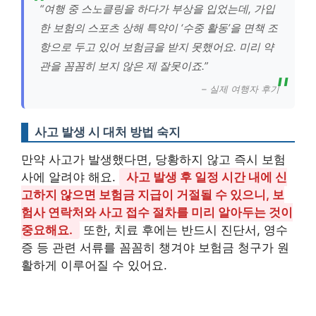
“여행 중 스노클링을 하다가 부상을 입었는데, 가입
한 보험의 스포츠 상해 특약이 ‘수중 활동’을 면책 조
항으로 두고 있어 보험금을 받지 못했어요. 미리 약
관을 꼼꼼히 보지 않은 제 잘못이죠.”
– 실제 여행자 후기
사고 발생 시 대처 방법 숙지
만약 사고가 발생했다면, 당황하지 않고 즉시 보험
사에 알려야 해요.
사고 발생 후 일정 시간 내에 신
고하지 않으면 보험금 지급이 거절될 수 있으니, 보
험사 연락처와 사고 접수 절차를 미리 알아두는 것이
중요해요.
또한, 치료 후에는 반드시 진단서, 영수
증 등 관련 서류를 꼼꼼히 챙겨야 보험금 청구가 원
활하게 이루어질 수 있어요.