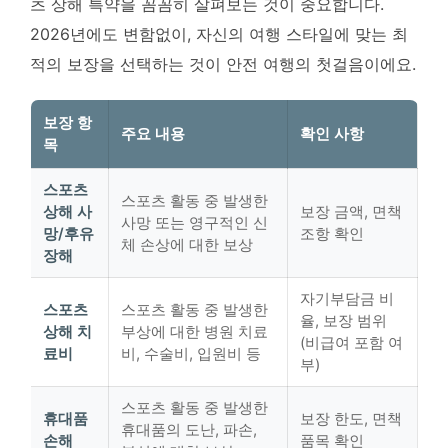
츠 상해 특약을 꼼꼼히 살펴보는 것이 중요합니다.
2026년에도 변함없이, 자신의 여행 스타일에 맞는
최
적의 보장을 선택하는 것이 안전 여행의 첫걸음
이에요.
보장 항
주요 내용
확인 사항
목
스포츠
스포츠 활동 중 발생한
상해 사
보장 금액, 면책
사망 또는 영구적인 신
망/후유
조항 확인
체 손상에 대한 보상
장해
자기부담금 비
스포츠
스포츠 활동 중 발생한
율, 보장 범위
상해 치
부상에 대한 병원 치료
(비급여 포함 여
료비
비, 수술비, 입원비 등
부)
스포츠 활동 중 발생한
휴대품
보장 한도, 면책
휴대품의 도난, 파손,
손해
품목 확인