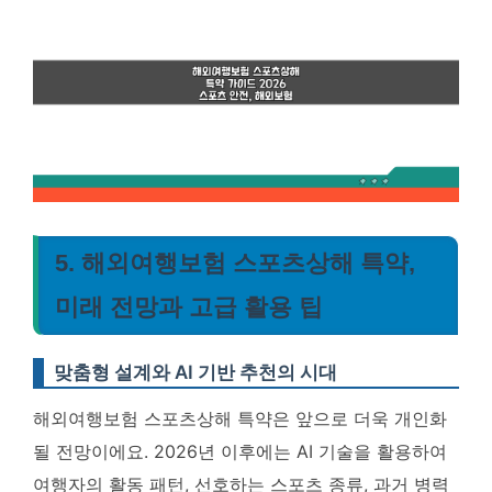
5. 해외여행보험 스포츠상해 특약,
미래 전망과 고급 활용 팁
맞춤형 설계와 AI 기반 추천의 시대
해외여행보험 스포츠상해 특약은 앞으로 더욱 개인화
될 전망이에요.
2026년 이후에는 AI 기술을 활용하여
여행자의 활동 패턴, 선호하는 스포츠 종류, 과거 병력