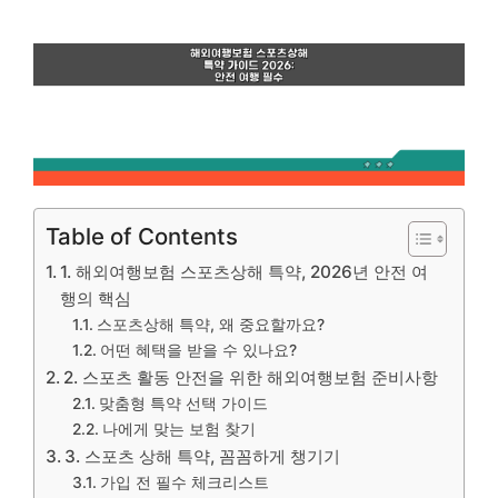
Table of Contents
1. 해외여행보험 스포츠상해 특약, 2026년 안전 여
행의 핵심
스포츠상해 특약, 왜 중요할까요?
어떤 혜택을 받을 수 있나요?
2. 스포츠 활동 안전을 위한 해외여행보험 준비사항
맞춤형 특약 선택 가이드
나에게 맞는 보험 찾기
3. 스포츠 상해 특약, 꼼꼼하게 챙기기
가입 전 필수 체크리스트