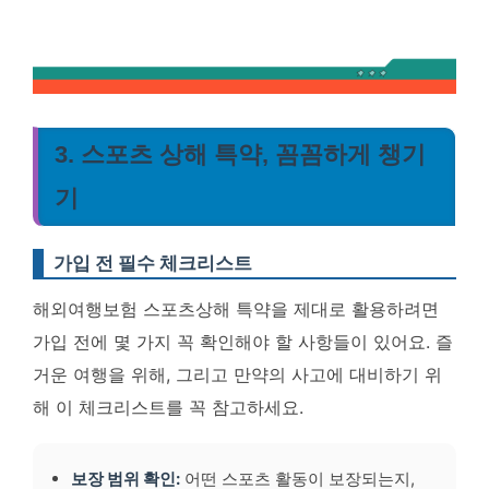
3. 스포츠 상해 특약, 꼼꼼하게 챙기
기
가입 전 필수 체크리스트
해외여행보험 스포츠상해 특약을 제대로 활용하려면
가입 전에 몇 가지 꼭 확인해야 할 사항들이 있어요. 즐
거운 여행을 위해, 그리고 만약의 사고에 대비하기 위
해 이 체크리스트를 꼭 참고하세요.
보장 범위 확인:
어떤 스포츠 활동이 보장되는지,