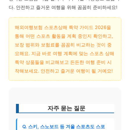
다
. 안전하고 즐거운 여행을 위해 꼼꼼히 준비하세요!
해외여행보험 스포츠상해 특약 가이드 2026을
통해 어떤 스포츠 활동을 계획 중인지 확인하고,
보장 범위와 보험료를 꼼꼼히 비교하는 것이 중
요해요. 지금 바로 여행 계획에 맞는 스포츠 상해
특약 상품들을 비교해보고 든든한 여행 준비 시
작해보세요. 안전하고 즐거운 여행이 될 거예요!
자주 묻는 질문
Q. 스키, 스노보드 등 겨울 스포츠도 스포