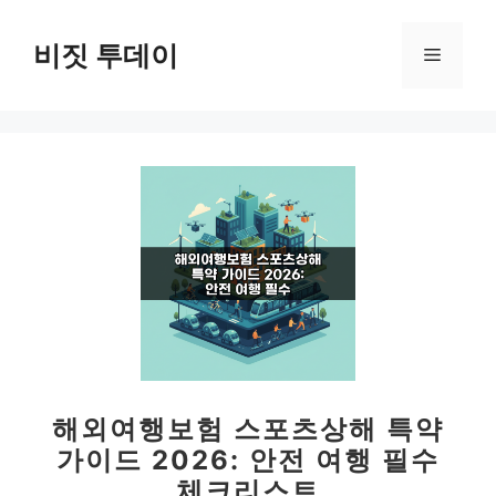
컨
텐
비짓 투데이
메
츠
로
뉴
건
너
뛰
기
해외여행보험 스포츠상해 특약
가이드 2026: 안전 여행 필수
체크리스트