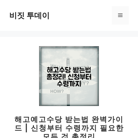
컨
텐
비짓 투데이
메
츠
로
뉴
건
너
뛰
기
해고예고수당 받는법 완벽가이
드 | 신청부터 수령까지 필요한
모든 것 총정리