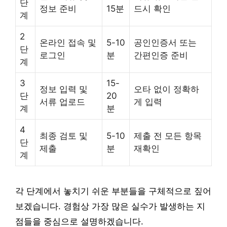
단
정보 준비
15분
드시 확인
계
2
온라인 접속 및
5-10
공인인증서 또는
단
로그인
분
간편인증 준비
계
3
15-
정보 입력 및
오타 없이 정확하
단
20
서류 업로드
게 입력
계
분
4
최종 검토 및
5-10
제출 전 모든 항목
단
제출
분
재확인
계
각 단계에서 놓치기 쉬운 부분들을 구체적으로 짚어
보겠습니다. 경험상 가장 많은 실수가 발생하는 지
점들을 중심으로 설명하겠습니다.