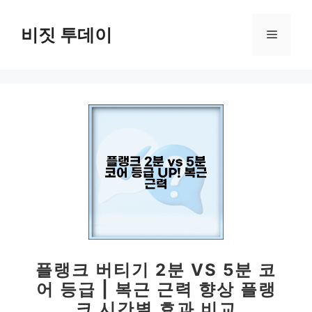
컨
텐
비짓 투데이
메
츠
로
뉴
건
너
뛰
기
플랭크 버티기 2분 VS 5분 코
어 등급 | 복근 근력 향상 플랭
크 시간별 효과 비교