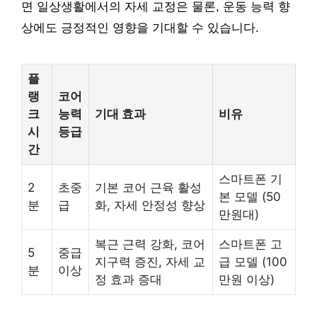
면 일상생활에서의 자세 교정은 물론, 운동 능력 향
상에도 긍정적인 영향을 기대할 수 있습니다.
플
랭
코어
크
능력
기대 효과
비유
시
등급
간
스마트폰 기
2
초중
기본 코어 근육 활성
본 모델 (50
분
급
화, 자세 안정성 향상
만원대)
복근 근력 강화, 코어
스마트폰 고
5
중급
지구력 증진, 자세 교
급 모델 (100
분
이상
정 효과 증대
만원 이상)