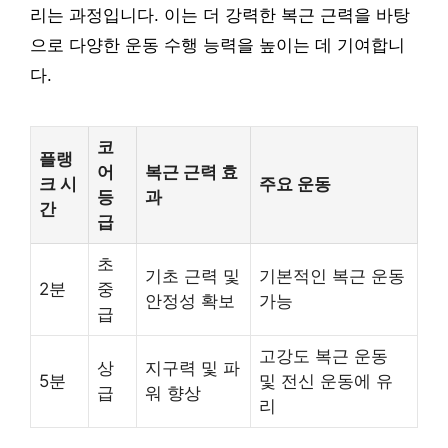
리는 과정입니다. 이는 더 강력한 복근 근력을 바탕
으로 다양한 운동 수행 능력을 높이는 데 기여합니
다.
코
플랭
어
복근 근력 효
크 시
주요 운동
등
과
간
급
초
기초 근력 및
기본적인 복근 운동
2분
중
안정성 확보
가능
급
고강도 복근 운동
상
지구력 및 파
5분
및 전신 운동에 유
급
워 향상
리