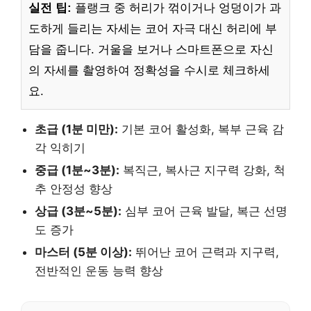
실전 팁:
플랭크 중 허리가 꺾이거나 엉덩이가 과
도하게 들리는 자세는 코어 자극 대신 허리에 부
담을 줍니다. 거울을 보거나 스마트폰으로 자신
의 자세를 촬영하여 정확성을 수시로 체크하세
요.
초급 (1분 미만):
기본 코어 활성화, 복부 근육 감
각 익히기
중급 (1분~3분):
복직근, 복사근 지구력 강화, 척
추 안정성 향상
상급 (3분~5분):
심부 코어 근육 발달, 복근 선명
도 증가
마스터 (5분 이상):
뛰어난 코어 근력과 지구력,
전반적인 운동 능력 향상