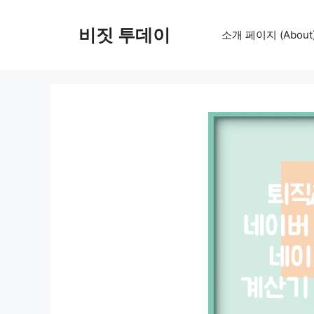
컨
텐
비짓 투데이
소개 페이지 (About
츠
로
건
너
뛰
기