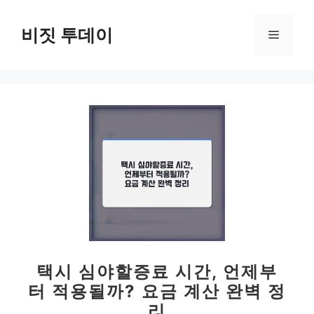
컨
텐
비짓 투데이
메
츠
로
뉴
건
너
뛰
기
택시 심야할증료 시간, 언제부
터 적용될까? 요금 계산 완벽 정
리