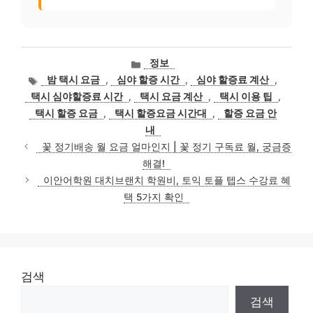
카
정보
테
태
밤 택시 요금
,
심야 할증 시간
,
심야 할증료 계산
,
고
그
택시 심야할증료 시간
,
택시 요금 계산
,
택시 이용 팁
,
리
택시 할증 요금
,
택시 할증요금 시간대
,
할증 요금 안
내
꽃 정기배송 월 요금 얼마인지 | 꽃 정기 구독료 월, 궁금증
해결!
이안어학원 대치브랜치 학원비, 토익 토플 텝스 수강료 혜
택 5가지 확인
검색
검색