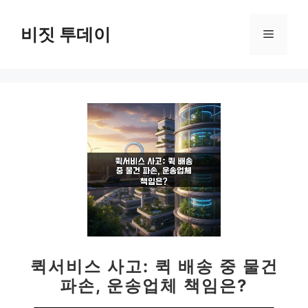
컨
텐
비짓 투데이
메
츠
로
뉴
건
너
뛰
기
퀵서비스 사고: 퀵 배송 중 물건
파손, 운송업체 책임은?