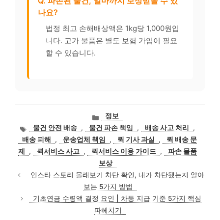
Q. 파손된 물건, 얼마까지 보상받을 수 있
나요?
법정 최고 손해배상액은 1kg당 1,000원입
니다. 고가 물품은 별도 보험 가입이 필요
할 수 있습니다.
카
정보
테
태
물건 안전 배송
,
물건 파손 책임
,
배송 사고 처리
,
고
그
배송 피해
,
운송업체 책임
,
퀵 기사 과실
,
퀵 배송 문
리
제
,
퀵서비스 사고
,
퀵서비스 이용 가이드
,
파손 물품
보상
인스타 스토리 몰래보기 차단 확인, 내가 차단됐는지 알아
보는 5가지 방법
기초연금 수령액 결정 요인 | 차등 지급 기준 5가지 핵심
파헤치기