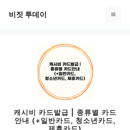
컨
텐
비짓 투데이
메
츠
로
뉴
건
너
뛰
기
캐시비 카드발급 | 종류별 카드
안내 (+일반카드, 청소년카드,
제휴카드)