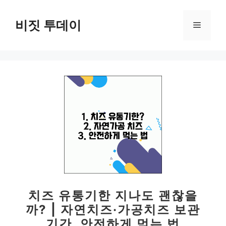
컨
텐
비짓 투데이
메
츠
로
뉴
건
너
뛰
기
치즈 유통기한 지나도 괜찮을
까? | 자연치즈·가공치즈 보관
기간, 안전하게 먹는 법