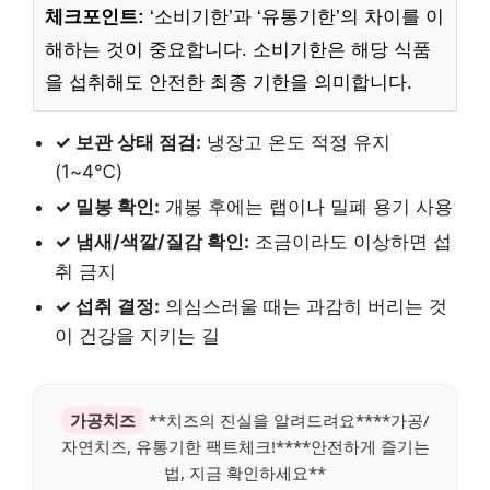
체크포인트:
‘소비기한’과 ‘유통기한’의 차이를 이
해하는 것이 중요합니다. 소비기한은 해당 식품
을 섭취해도 안전한 최종 기한을 의미합니다.
✓ 보관 상태 점검:
냉장고 온도 적정 유지
(1~4℃)
✓ 밀봉 확인:
개봉 후에는 랩이나 밀폐 용기 사용
✓ 냄새/색깔/질감 확인:
조금이라도 이상하면 섭
취 금지
✓ 섭취 결정:
의심스러울 때는 과감히 버리는 것
이 건강을 지키는 길
가공치즈
**치즈의 진실을 알려드려요****가공/
자연치즈, 유통기한 팩트체크!****안전하게 즐기는
법, 지금 확인하세요**