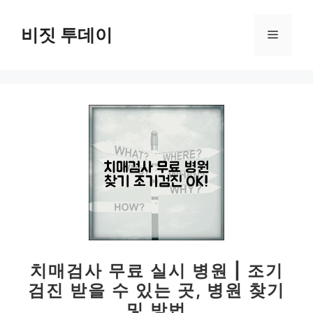
컨
텐
비짓 투데이
메
츠
로
뉴
건
너
뛰
기
치매검사 무료 실시 병원 | 조기
검진 받을 수 있는 곳, 병원 찾기
및 방법