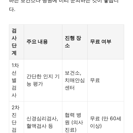
하는 보건소나 병원에 미리 문의하는 것이 좋습니
다.
검
사
진행 장
주요 내용
무료 여부
단
소
계
1차
선
보건소,
간단한 인지 기
별
치매안심
무료
능 평가
검
센터
사
2차
진
협력 병
신경심리검사,
무료 (만 60세
단
원 (의사
혈액검사 등
이상)
검
진료)