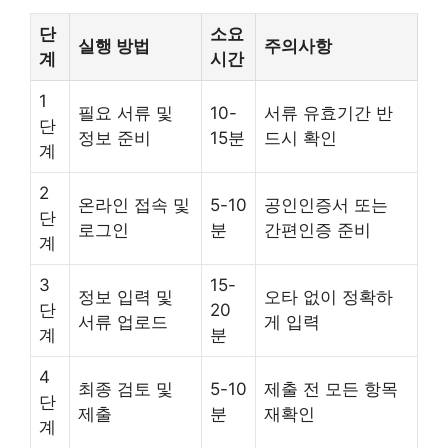
단
소요
실행 방법
주의사항
계
시간
1
필요 서류 및
10-
서류 유효기간 반
단
정보 준비
15분
드시 확인
계
2
온라인 접속 및
5-10
공인인증서 또는
단
로그인
분
간편인증 준비
계
3
15-
정보 입력 및
오타 없이 정확하
단
20
서류 업로드
게 입력
계
분
4
최종 검토 및
5-10
제출 전 모든 항목
단
제출
분
재확인
계