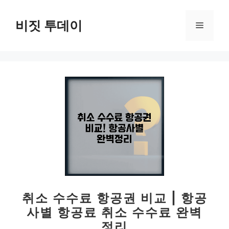
컨
텐
비짓 투데이
메
츠
로
뉴
건
너
뛰
기
취소 수수료 항공권 비교 | 항공
사별 항공료 취소 수수료 완벽
정리