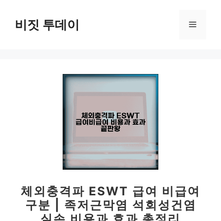
컨
텐
비짓 투데이
메
츠
로
뉴
건
너
뛰
기
체외충격파 ESWT 급여 비급여
구분 | 족저근막염 석회성건염
실손 비용과 효과 총정리