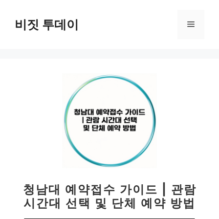
컨
텐
비짓 투데이
메
츠
로
뉴
건
너
뛰
기
청남대 예약접수 가이드 | 관람
시간대 선택 및 단체 예약 방법