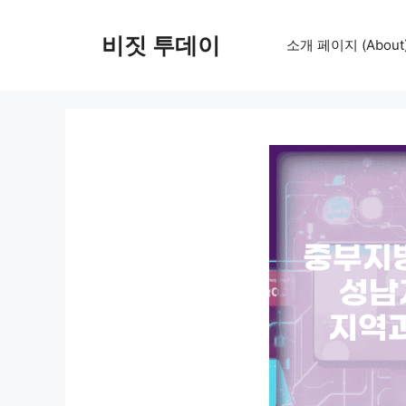
컨
텐
비짓 투데이
소개 페이지 (About
츠
로
건
너
뛰
기